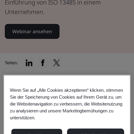
Einführung von ISO 13485 in einem
Unternehmen.
Webinar ansehen
Teilen:
Dieses Webinar wird Ihr
Wenn Sie auf „Alle Cookies akzeptieren“ klicken, stimmen
Sie der Speicherung von Cookies auf Ihrem Gerät zu, um
Verständnis der ISO 13485:2016
die Websitenavigation zu verbessern, die Websitenutzung
zu analysieren und unsere Marketingbemühungen zu
vertiefen.
unterstützen.
Sehen Sie sich unser ansprechendes und