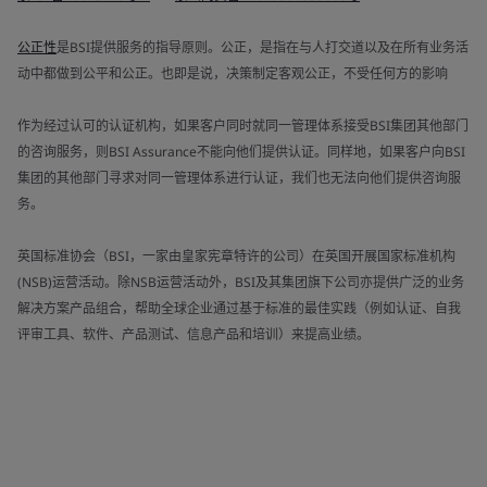
公正性
是BSI提供服务的指导原则。公正，是指在与人打交道以及在所有业务活
动中都做到公平和公正。也即是说，决策制定客观公正，不受任何方的影响
作为经过认可的认证机构，如果客户同时就同一管理体系接受BSI集团其他部门
的咨询服务，则BSI Assurance不能向他们提供认证。同样地，如果客户向BSI
集团的其他部门寻求对同一管理体系进行认证，我们也无法向他们提供咨询服
务。
英国标准协会（BSI，一家由皇家宪章特许的公司）在英国开展国家标准机构
(NSB)运营活动。除NSB运营活动外，BSI及其集团旗下公司亦提供广泛的业务
解决方案产品组合，帮助全球企业通过基于标准的最佳实践（例如认证、自我
评审工具、软件、产品测试、信息产品和培训）来提高业绩。