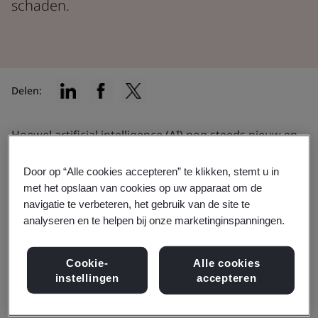
schaden.
Delen:
Hoewel artificial intelligence (AI) nog steeds nieuw en
spannend is, verschilt het niet van andere
Door op “Alle cookies accepteren” te klikken, stemt u in
technologieën. Als u besluit om het binnen uw
met het opslaan van cookies op uw apparaat om de
organisatie te implementeren, zorg er dan voor dat u
navigatie te verbeteren, het gebruik van de site te
zich bewust bent van de mogelijke risico's van
analyseren en te helpen bij onze marketinginspanningen.
blootstelling.
Cookie-
Alle cookies
We zijn ons bewust van de voordelen van AI, maar nu
instellingen
accepteren
35 procent
van de bedrijven het omarmt, moet de
focus verschuiven naar hoe je je kunt voorbereiden op