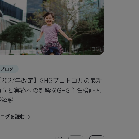
ブログ
ブログ
【2027年改定】GHGプロトコルの最新
サステナ
動向と実務への影響をGHG主任検証人
する開示
が解説
ブログを読
ログを読む
1
/
2