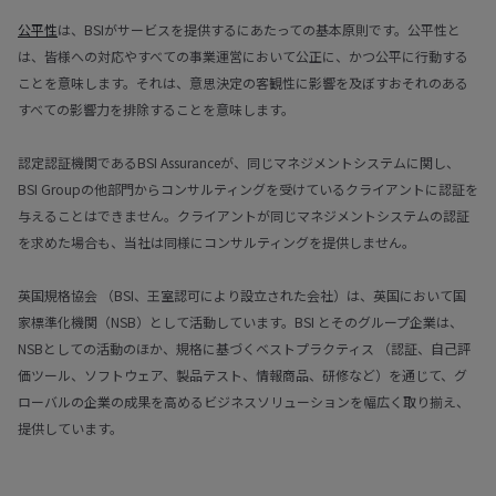
公平性
は、BSIがサービスを提供するにあたっての基本原則です。公平性と
は、皆様への対応やすべての事業運営において公正に、かつ公平に行動する
ことを意味します。それは、意思決定の客観性に影響を及ぼすおそれのある
すべての影響力を排除することを意味します。
認定認証機関であるBSI Assuranceが、同じマネジメントシステムに関し、
BSI Groupの他部門からコンサルティングを受けているクライアントに認証を
与えることはできません。クライアントが同じマネジメントシステムの認証
を求めた場合も、当社は同様にコンサルティングを提供しません。
英国規格協会 （BSI、王室認可により設立された会社）は、英国において国
家標準化機関（NSB）として活動しています。BSI とそのグループ企業は、
NSBとしての活動のほか、規格に基づくベストプラクティス （認証、自己評
価ツール、ソフトウェア、製品テスト、情報商品、研修など）を通じて、グ
ローバルの企業の成果を高めるビジネスソリューションを幅広く取り揃え、
提供しています。