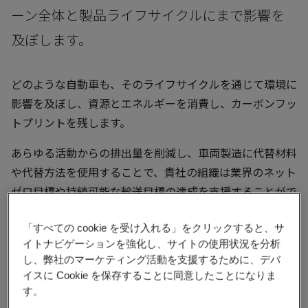
ーン全体と製品ライフサイクルにまで影響を
及ぼします。
どのような自動車も、そのライフサイクルを通じて環境に
影響を及ぼし、資源とエネルギーを消費し、カーボンフッ
トプリントを残します。
あらゆる活動からの排出量を削減し、車両製造に代替材料
や代替方法を使用することで、貴社の組織は業界のネット
ゼロ目標や持続可能な輸送目標の達成を支援することがで
きます。
「すべての cookie を受け入れる」をクリックすると、サ
一方、内燃エンジンの段階的廃止は、安全で信頼性が高
イトナビゲーションを強化し、サイトの使用状況を分析
く、再生可能な代替エネルギー源を自動車に見いだすこと
し、弊社のマーケティング活動を支援するために、デバ
イスに Cookie を保存することに同意したことになりま
をこの部門に課しています。
す。