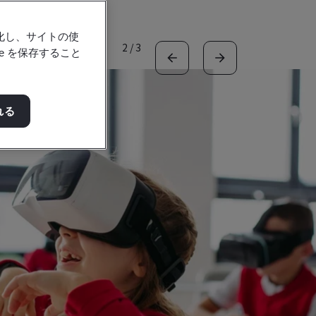
強化し、サイトの使
2
/
3
e を保存すること
れる