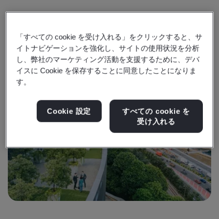
あなたの組織は、ネットゼロと気候変動対策に取り組む準
現
備ができていますか？
源
「すべての cookie を受け入れる」をクリックすると、サ
イトナビゲーションを強化し、サイトの使用状況を分析
し、弊社のマーケティング活動を支援するために、デバ
詳細はこちら
イスに Cookie を保存することに同意したことになりま
す。
Cookie 設定
すべての cookie を
受け入れる