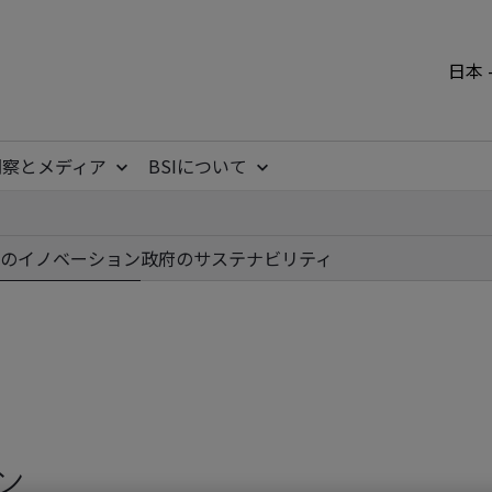
日本 
洞察とメディア
BSIについて
のイノベーション
政府のサステナビリティ
ン