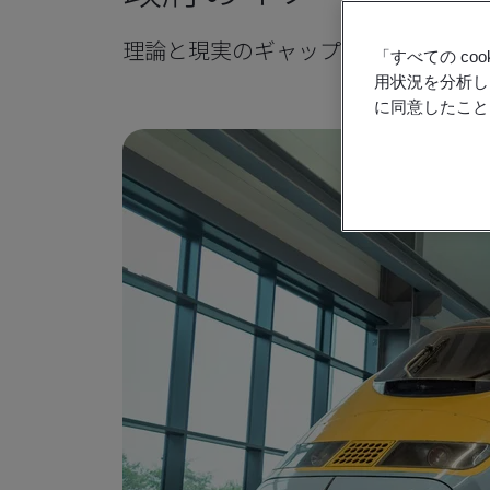
理論と現実のギャップを埋める規格
「すべての c
用状況を分析し
に同意したこと