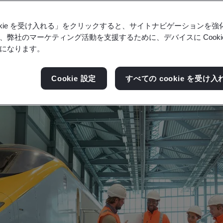
の力を活かし、コラボレーションを通じて政府革新
ookie を受け入れる」をクリックすると、サイトナビゲーションを
、弊社のマーケティング活動を支援するために、デバイスに Cooki
になります。
Cookie 設定
すべての cookie を受け入