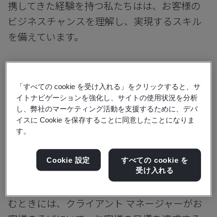
携してきた経験を持つ私たちはは、お客様の
ビジネスチャンスを理解し、実現するスキル
を備えています。
「すべての cookie を受け入れる」をクリックすると、サ
イトナビゲーションを強化し、サイトの使用状況を分析
私たちは、イノベーションとビジネス
し、弊社のマーケティング活動を支援するために、デバ
イスに Cookie を保存することに同意したことになりま
チャンスを加速させるために最高の人
す。
材を採用し、専門家を継続的に教育訓
練しています。
Cookie 設定
すべての cookie を
受け入れる
お客様が当社と提携して組織の改善に取り組
むときには、クライアント マネージャーがお