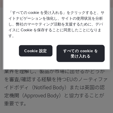
「すべての cookie を受け入れる」をクリックすると、サ
共有:
イトナビゲーションを強化し、サイトの使用状況を分析
し、弊社のマーケティング活動を支援するために、デバ
イスに Cookie を保存することに同意したことになりま
す。
AIMDメーカーは、製品を市場に出す
前に、製品が関連規制要件を満たして
Cookie 設定
すべての cookie を
受け入れる
いることを確認する必要があります。
業界を理解し、製品が市場に出せるかどうか
を審査/確認する経験を持つEUのノーティファ
イドボディ（Notified Body）または英国の認
定機関（Approved Body）と協力することが
重要です。