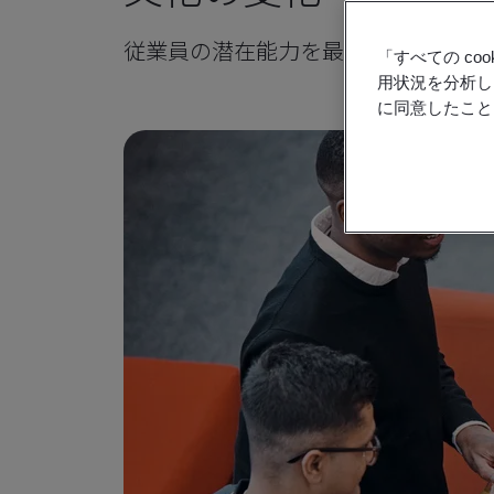
従業員の潜在能力を最大限に引き出
「すべての c
用状況を分析し
に同意したこと