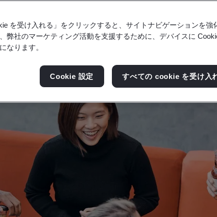
し、組織の将来性を確保するために、信頼の文化を
ookie を受け入れる」をクリックすると、サイトナビゲーションを
、弊社のマーケティング活動を支援するために、デバイスに Cooki
になります。
Cookie 設定
すべての cookie を受け入