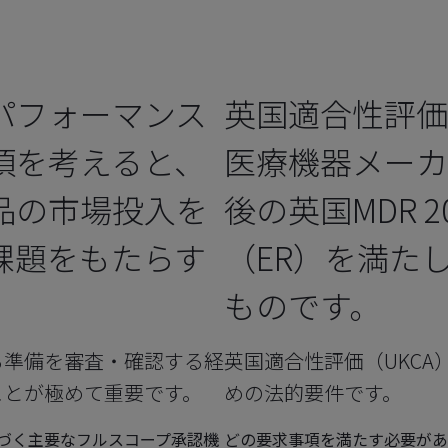
パフォーマンス
英国適合性評価
項を考えると、
医療機器メーカ
品の市場投入を
後の英国MDR 
課題をもたらす
（ER）を満た
ものです。
る準備を審査・確認する経
英国適合性評価（UKC
ことが極めて重要です。
めの法的要件です。
改正に基づく主要なフルスコープ承認機
どの要求事項を満たす必要があ