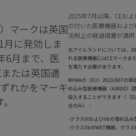
2025年7月以降、CEお
の付いた医療機器および
A）マークは英国
法制上の経過措置が適用
年1月に発効しま
北アイルランドについては、20
年6月まで、医
れる医療機器にはCEマークまた
を満たす必要があります。
CEまたは英国適
MHRAの（EU）2023/607
いずれかをマーキ
め込み型医療機器（AIMDD
投入することができます（（EU
す。
合のみ）：
-クラスIIIおよびIIbの埋め込
-クラスIIbのWET機器、クラス