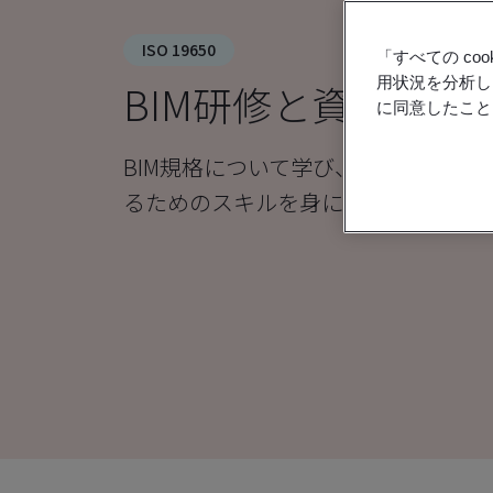
ISO 19650
「すべての c
用状況を分析し
BIM研修と資格
に同意したこと
BIM規格について学び、体系的な仕
るためのスキルを身に付けましょう