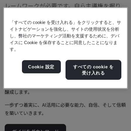
レームワークが必要です。自ら主導権を握り、
自社のニーズに合わせて適応できるフレーム
「すべての cookie を受け入れる」をクリックすると、サ
ワークです。
イトナビゲーションを強化し、サイトの使用状況を分析
し、弊社のマーケティング活動を支援するために、デバ
BSIのAI Foundation Frameworkは、まさにこのような仕
イスに Cookie を保存することに同意したことになりま
組みを提供します。どこに注力すべきか、そして最大の課
す。
題に対処するために何をすべきかを明確にします。自社に
とって無理のないペースとレベルで取り組めます。
Cookie 設定
すべての cookie を
受け入れる
リスクの軽減とレジリエンスの構築を支援することで、利
害関係者、顧客、そして社会に対し、AI活用への信頼感を
醸成します。
一歩ずつ着実に、AI活用に必要な能力、自信、そして信頼
を築いていきます。