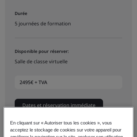
Durée
5 journées de formation
Disponible pour réserver:
Salle de classe virtuelle
2495€ + TVA
Dates et réservation immédiate
En cliquant sur « Autoriser tous les cookies », vous
acceptez le stockage de cookies sur votre appareil pour
Disponible pour devis:
améliorer la navigation sur le site, analyser son utilisation