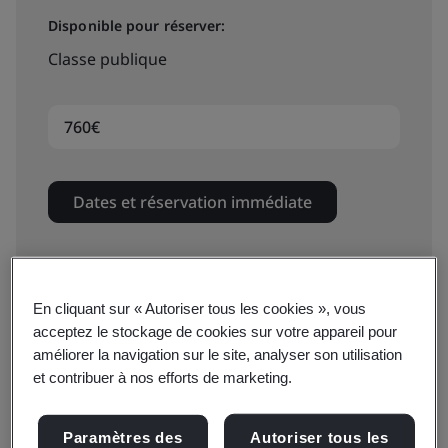
Disponible pour réserver:
Classe publique
760€
Dates et réservation immédiate
En cliquant sur « Autoriser tous les cookies », vous
acceptez le stockage de cookies sur votre appareil pour
Cette formation vous permet de comprendre les
améliorer la navigation sur le site, analyser son utilisation
méthodes pour définir des objectifs et des priorités
et contribuer à nos efforts de marketing.
clairs dans le cadre d’une stratégie de mise en œuvre
du BIM. Vous découvrirez les normes PAS 1192-3 et BS
Paramètres des
Autoriser tous les