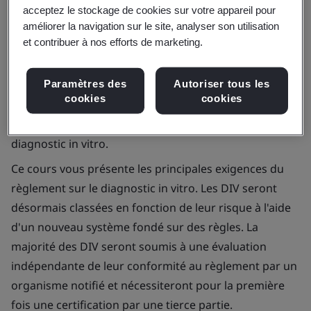
acceptez le stockage de cookies sur votre appareil pour
améliorer la navigation sur le site, analyser son utilisation
et contribuer à nos efforts de marketing.
Le règlement sur le diagnostic in vitro détaille les
Paramètres des
Autoriser tous les
exigences auxquelles les fabricants doivent satisfaire
cookies
cookies
pour vendre des dispositifs de diagnostic in vitro dans
l'Union européenne. Il remplace la directive sur le
diagnostic in vitro.
Ce cours vous présente les principales exigences du
règlement sur le diagnostic in vitro. Les DIV seront
désormais classées en fonction de leur risque à l'aide
d'un nouveau système fondé sur des règles. La
majorité des DIV seront soumis à une évaluation
indépendante de leur conformité au règlement par un
organisme notifié et nécessiteront pour la première
fois une certification par une tierce partie.