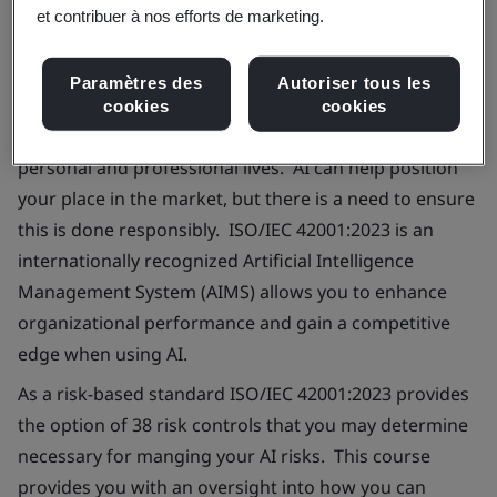
et contribuer à nos efforts de marketing.
Paramètres des
Autoriser tous les
In today’s fast paced environment, artificial
cookies
cookies
intelligence is playing a greater role in both our
personal and professional lives. AI can help position
your place in the market, but there is a need to ensure
this is done responsibly. ISO/IEC 42001:2023 is an
internationally recognized Artificial Intelligence
Management System (AIMS) allows you to enhance
organizational performance and gain a competitive
edge when using AI.
As a risk-based standard ISO/IEC 42001:2023 provides
the option of 38 risk controls that you may determine
necessary for manging your AI risks. This course
provides you with an oversight into how you can