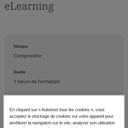
eLearning
Niveau
Comprendre
Durée
1 heure de formation
Disponible pour réserver:
En cliquant sur « Autoriser tous les cookies », vous
acceptez le stockage de cookies sur votre appareil pour
Formation en ligne à la demande
améliorer la navigation sur le site, analyser son utilisation