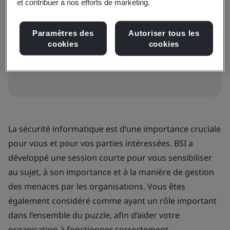
et contribuer à nos efforts de marketing.
40€ + TVA
Paramètres des
Autoriser tous les
cookies
cookies
Dates et réservation immédiate
La sécurité informatique est d’une importance cruciale
pour vous et pour vos parties intéressées. BSI a
développé une session courte pour vous sensibiliser
au sujet, à son importance et à la manière de gestion
des menaces par les organisations. Vous êtes
également considéré comme ayant un rôle important
dans l’ensemble du puzzle, afin d’aider votre
organisation à fonctionner correctement.