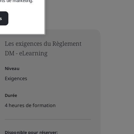
orts de marketing.
s
Les exigences du Règlement
DM - eLearning
Niveau
Exigences
Durée
4 heures de formation
Disponible pour réserver: