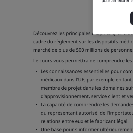
pour améliorer la
Découvrez les principales exigences, les co
cadre du règlement sur les dispositifs méd
marché de plus de 500 millions de personne
Le cours vous permettra de comprendre les p
Les connaissances essentielles pour comp
médicaux dans l'UE, par exemple en tant
membre de projet dans les domaines suiv
d'approvisionnement, service client et ve
La capacité de comprendre les demandes d
du représentant autorisé, de l'importateu
relations entre eux et le fabricant légal.
Une base pour s'informer ultérieuremen