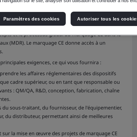
 navigation sur le site, analyser son utilisation et contribuer à nos eff
Paramètres des cookies
Autoriser tous les cookie
ncepts et le processus global du marquage CE dans le
icaux (MDR). Le marquage CE donne accès à un
s.
rincipales exigences, ce qui vous fournira :
rendre les affaires réglementaires des dispositifs
 que cadre supérieur, ou en tant que responsable ou
ants : QM/QA, R&D, conception, fabrication, chaîne
ntes.
u sous-traitant, du fournisseur, de l'équipementier,
r, du distributeur, permettant ainsi de meilleures
t sur la mise en œuvre des projets de marquage CE