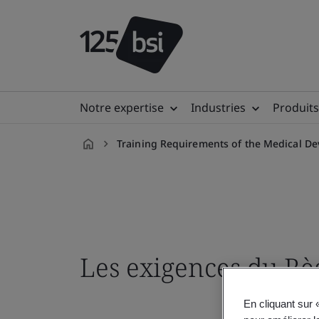
Notre expertise
Industries
Produits
Training Requirements of the Medical De
fr-
FR
Les exigences du R
En cliquant sur 