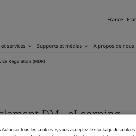
France - Fra
 et services
Supports et médias
À propos de nous
vice Regulation (MDR)
èglement DM - eLearning
« Autoriser tous les cookies », vous acceptez le stockage de cookies 