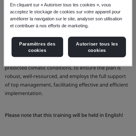
En cliquant sur « Autoriser tous les cookies », vous
This 2-day course is designed to equip professionals
acceptez le stockage de cookies sur votre appareil pour
with the critical knowledge and competencies
améliorer la navigation sur le site, analyser son utilisation
required to develop a comprehensive carbon
et contribuer à nos efforts de marketing.
management plan.
Leveraging science-based methodologies for the
Paramètres des
Autoriser tous les
reduction and removal of greenhouse gas (GHG)
cookies
cookies
emissions, the course considers emerging and
predicted climatic conditions, to ensure the plan is
robust, well-resourced, and employs the full support
of top management, facilitating effective and efficient
implementation.
Please note that this training will be held in English!