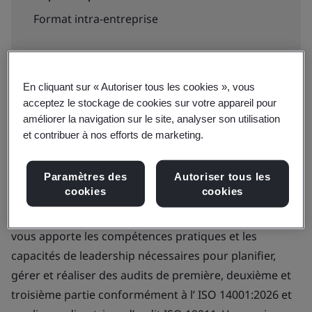
Format intra-entreprise
Nous contacter
En cliquant sur « Autoriser tous les cookies », vous
acceptez le stockage de cookies sur votre appareil pour
améliorer la navigation sur le site, analyser son utilisation
Développez la confiance et l’expertise nécessaires
et contribuer à nos efforts de marketing.
pour diriger des audits de Systèmes de Management
Environnemental (EMS) à fort impact selon ISO
Paramètres des
Autoriser tous les
14001:2026.
cookies
cookies
Ce cours de cinq jours Responsable d’Audit ISO 14001
vous apporte les compétences pratiques et les
capacités de leadership nécessaires pour planifier,
gérer et réaliser des audits de première, deuxième et
troisième partie conformément à l’ ISO 14001:2026 et