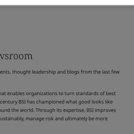
ewsroom
ments, thought leadership and blogs from the last few
at enables organizations to turn standards of best
 a century BSI has championed what good looks like
ound the world. Through its expertise, BSI improves
sustainably, manage risk and ultimately be more