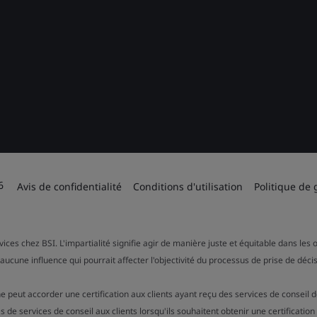
6
Avis de confidentialité
Conditions d'utilisation
Politique de 
rvices chez BSI. L'impartialité signifie agir de manière juste et équitable dans l
aucune influence qui pourrait affecter l'objectivité du processus de prise de décis
e peut accorder une certification aux clients ayant reçu des services de conseil 
 services de conseil aux clients lorsqu'ils souhaitent obtenir une certificatio