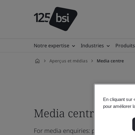
Notre expertise
Industries
Produits
Aperçus et médias
Media centre
fr-
FR
En cliquant sur 
pour améliorer la
Media centre
For media enquiries: pressoffice@b