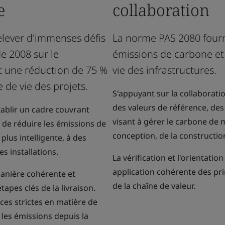
e
collaboration
relever d'immenses défis
La norme PAS 2080 fourn
de 2008 sur le
émissions de carbone et 
t une réduction de 75 %
vie des infrastructures.
 de vie des projets.
S'appuyant sur la collaboration
des valeurs de référence, des
ablir un cadre couvrant
visant à gérer le carbone de 
it de réduire les émissions de
conception, de la construction 
plus intelligente, à des
es installations.
La vérification et l'orientati
application cohérente des pr
manière cohérente et
de la chaîne de valeur.
apes clés de la livraison.
ces strictes en matière de
les émissions depuis la