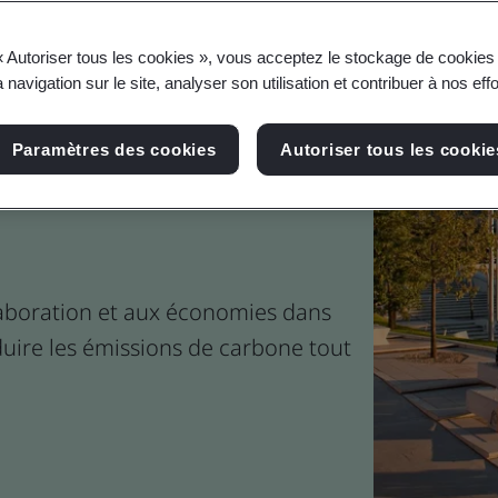
« Autoriser tous les cookies », vous acceptez le stockage de cookies 
 navigation sur le site, analyser son utilisation et contribuer à nos eff
mondiale pour la
Paramètres des cookies
Autoriser tous les cookie
ion du carbone dans
laboration et aux économies dans
duire les émissions de carbone tout