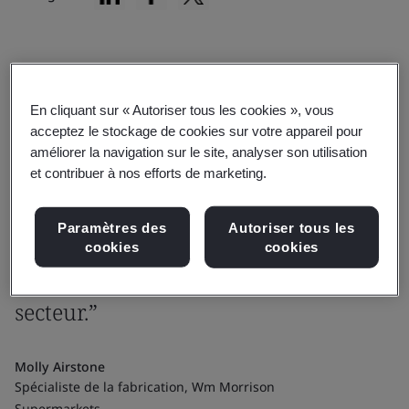
Témoignage
“Nous sommes fiers d'être les
En cliquant sur « Autoriser tous les cookies », vous
acceptez le stockage de cookies sur votre appareil pour
premiers à commercialiser la marque
améliorer la navigation sur le site, analyser son utilisation
et contribuer à nos efforts de marketing.
BSI Kitemark pour les produits
neutres en carbone. Elle constitue une
Paramètres des
Autoriser tous les
référence non seulement pour nous,
cookies
cookies
mais aussi pour l'ensemble du
secteur.”
Molly Airstone
Spécialiste de la fabrication, Wm Morrison
Supermarkets