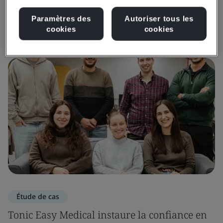
Paramètres des
Autoriser tous les
Obtenir des aperçus et des médias
cookies
cookies
Étude de cas
Tonic Easy Medical instaure la confiance en