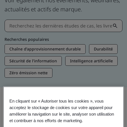
Voir également nos événements, webinaires,
actualités et actifs de marque.
Recherches populaires
Chaîne d’approvisionnement durable
Durabilité
Sécurité de l’information
Intelligence artificielle
Zéro émission nette
En cliquant sur « Autoriser tous les cookies », vous
Aperçus et médias
acceptez le stockage de cookies sur votre appareil pour
Aperçus sur les tendances
améliorer la navigation sur le site, analyser son utilisation
et contribuer à nos efforts de marketing.