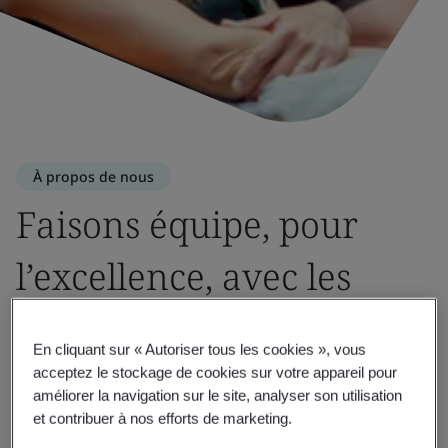
À propos de nous
Faisons équipe, pour
l’excellence, avec les
organismes de normes et
En cliquant sur « Autoriser tous les cookies », vous
les associations
acceptez le stockage de cookies sur votre appareil pour
améliorer la navigation sur le site, analyser son utilisation
professionnelles
et contribuer à nos efforts de marketing.