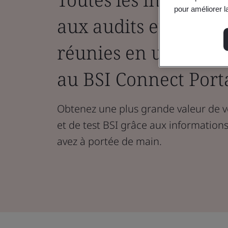
pour améliorer la
aux audits et aux tes
réunies en un seul e
au BSI Connect Port
Obtenez une plus grande valeur de 
et de test BSI grâce aux informations
avez à portée de main.