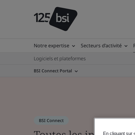
Notre expertise
Secteurs d’activité
Logiciels et plateformes
BSI Connect Portal
BSI Connect
Toutes les informati
En cliquant sur 