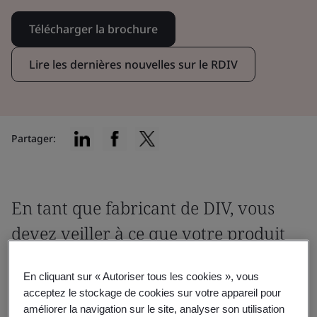
Télécharger la brochure
Lire les dernières nouvelles sur le RDIV
Partager:
En tant que fabricant de DIV, vous
devez veiller à ce que votre produit
réponde aux exigences
En cliquant sur « Autoriser tous les cookies », vous
réglementaires pertinentes avant
acceptez le stockage de cookies sur votre appareil pour
d’être mis sur le marché
améliorer la navigation sur le site, analyser son utilisation