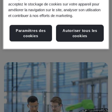
de l’industrie en matière de zéro émission nette et de
acceptez le stockage de cookies sur votre appareil pour
améliorer la navigation sur le site, analyser son utilisation
transport durable.
et contribuer à nos efforts de marketing.
Dans le même temps, l’abandon progressif du moteur
à combustion interne oblige le secteur à trouver des
Paramètres des
Autoriser tous les
sources d’énergie alternatives sûres, fiables et
cookies
cookies
renouvelables pour les véhicules.