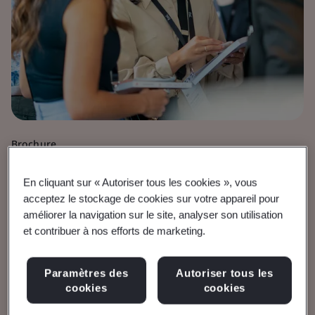
Brochure
Dispositifs médicaux
En cliquant sur « Autoriser tous les cookies », vous
Calendrier de l’UKCA
acceptez le stockage de cookies sur votre appareil pour
améliorer la navigation sur le site, analyser son utilisation
et contribuer à nos efforts de marketing.
Exigences et calendriers pour les produits
devant être certifiés par l’UKCA.
Paramètres des
Autoriser tous les
cookies
cookies
Lire la brochure