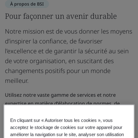
À propos de BSI
Pour façonner un avenir durable
Notre mission est de vous donner les moyens
d’inspirer la confiance, de favoriser
l’excellence et de garantir la sécurité au sein
de votre organisation, en suscitant des
changements positifs pour un monde
meilleur.
Utilisez notre vaste gamme de services et notre
expertise en matière d’élaboration de normes, de
certification, de formation et d’évaluation.
En cliquant sur « Autoriser tous les cookies », vous
acceptez le stockage de cookies sur votre appareil pour
Pour en savoir plus
améliorer la navigation sur le site, analyser son utilisation