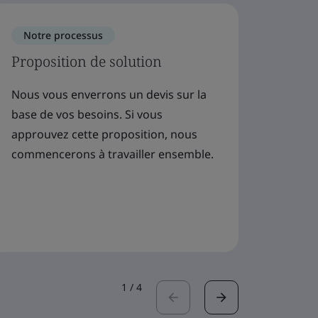
Notre processus
Notr
Proposition de solution
Renco
dédié
Nous vous enverrons un devis sur la
clien
base de vos besoins. Si vous
approuvez cette proposition, nous
Votre 
commencerons à travailler ensemble.
client
audite
1
/
4