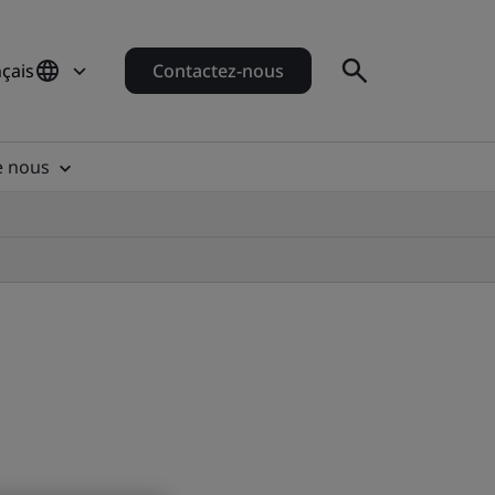
çais
Contactez-nous
e nous