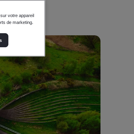
 et durable.
sur votre appareil
orts de marketing.
s