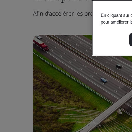
Afin d’accélérer les progrès dans le s
En cliquant sur 
pour améliorer la