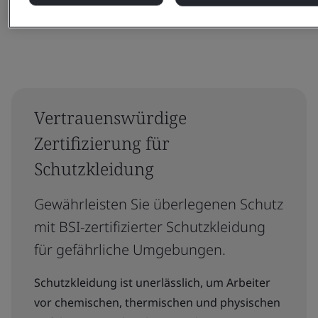
Vertrauenswürdige
Zertifizierung für
Schutzkleidung
Gewährleisten Sie überlegenen Schutz
mit BSI-zertifizierter Schutzkleidung
für gefährliche Umgebungen.
Schutzkleidung ist unerlässlich, um Arbeiter
vor chemischen, thermischen und physischen