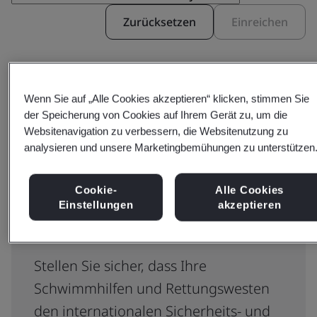
Zurücksetzen
Einreichen
Wenn Sie auf „Alle Cookies akzeptieren“ klicken, stimmen Sie
der Speicherung von Cookies auf Ihrem Gerät zu, um die
Websitenavigation zu verbessern, die Websitenutzung zu
analysieren und unsere Marketingbemühungen zu unterstützen
Vertrauenswürdige
Zertifizierung für zuverlässige
Cookie-
Alle Cookies
Schwimmhilfen und
Einstellungen
akzeptieren
Rettungswesten
Stellen Sie sicher, dass Ihre
Schwimmhilfen und Rettungswesten
den internationalen Sicherheits- und