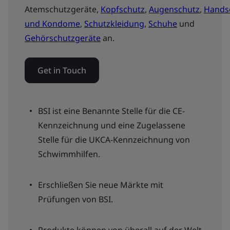
Atemschutzgeräte,
Kopfschutz
,
Augenschutz
,
Hands
und Kondome
,
Schutzkleidung
,
Schuhe
und
Gehörschutzgeräte
an.
Get in Touch
BSI ist eine Benannte Stelle für die CE-
Kennzeichnung und eine Zugelassene
Stelle für die UKCA-Kennzeichnung von
Schwimmhilfen.
Erschließen Sie neue Märkte mit
Prüfungen von BSI.