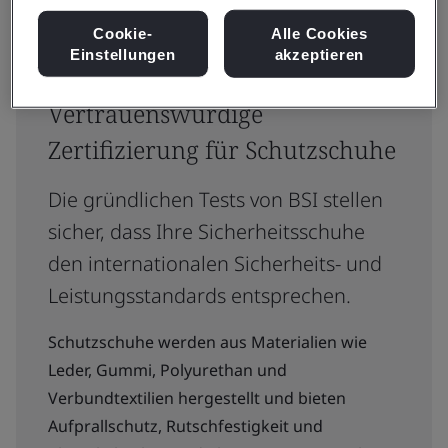
Cookie-
Alle Cookies
Einstellungen
akzeptieren
Vertrauenswürdige
Zertifizierung für Schutzschuhe
Die gründlichen Tests von BSI stellen
sicher, dass Ihre Sicherheitsschuhe
den internationalen Sicherheits- und
Leistungsstandards entsprechen.
Schutzschuhe werden aus Materialien wie
Leder, Gummi, Polyurethan und
Verbundtextilien hergestellt und bieten
Aufprallschutz, Rutschfestigkeit und