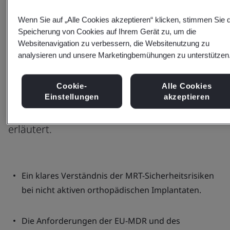
Vorschriften des Vereinigten
Königreichs und der EU sowie
Wenn Sie auf „Alle Cookies akzeptieren“ klicken, stimmen Sie 
Speicherung von Cookies auf Ihrem Gerät zu, um die
zugehörige Standards
Websitenavigation zu verbessern, die Websitenutzung zu
analysieren und unsere Marketingbemühungen zu unterstützen
In diesem Webinar wird die Position von
BSI zur Sicherheit nichtaktiver
Cookie-
Alle Cookies
orthopädischer Implantate bei der
Einstellungen
akzeptieren
Magnetresonanztomographie (MRT)
erläutert.
Ein klares Verständnis der MRT-Sicherheitsrisiken
bei nicht aktiven orthopädischen Implantaten.
Die Anforderungen der EU-MDR und des