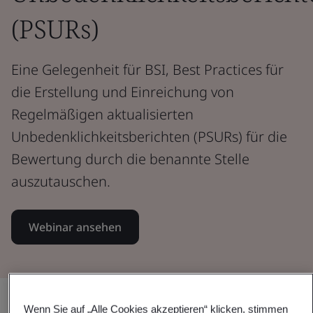
(PSURs)
Eine Gelegenheit für BSI, Best Practices für
die Erstellung und Einreichung von
Regelmäßigen aktualisierten
Unbedenklichkeitsberichten (PSURs) für die
Bewertung durch die benannte Stelle
auszutauschen.
Webinar ansehen
Teilen:
Wenn Sie auf „Alle Cookies akzeptieren“ klicken, stimmen