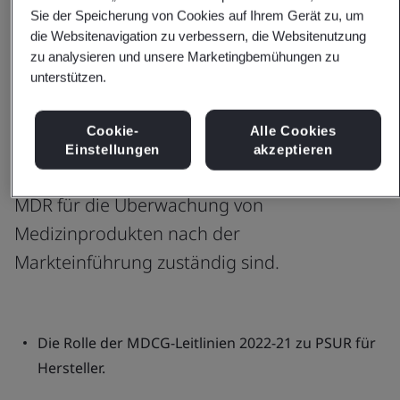
Sie der Speicherung von Cookies auf Ihrem Gerät zu, um
die Websitenavigation zu verbessern, die Websitenutzung
zu analysieren und unsere Marketingbemühungen zu
Weitere Informationen über PSURs
unterstützen.
und Berater auf der EU MDR.
Cookie-
Alle Cookies
Dieses aufschlussreiche Webinar ist für
Einstellungen
akzeptieren
alle von Nutzen, die im Rahmen der EU-
MDR für die Überwachung von
Medizinprodukten nach der
Markteinführung zuständig sind.
Die Rolle der MDCG-Leitlinien 2022-21 zu PSUR für
Hersteller.