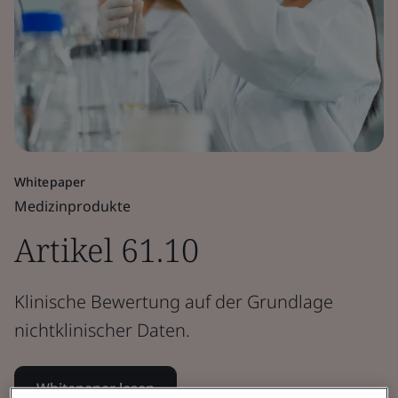
Whitepaper
Medizinprodukte
Artikel 61.10
Klinische Bewertung auf der Grundlage
nichtklinischer Daten.
Whitepaper lesen