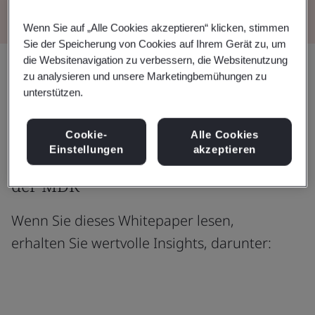
Wenn Sie auf „Alle Cookies akzeptieren“ klicken, stimmen
Sie der Speicherung von Cookies auf Ihrem Gerät zu, um
die Websitenavigation zu verbessern, die Websitenutzung
Teilen:
zu analysieren und unsere Marketingbemühungen zu
unterstützen.
Erfahren Sie mehr über die
Cookie-
Alle Cookies
Einstellungen
akzeptieren
Anwendbarkeit von Artikel 61.10
der MDR
Wenn Sie dieses Whitepaper lesen,
erhalten Sie wertvolle Insights, darunter: