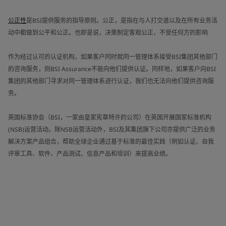
公正性
是BSI提供服务的指导原则。公正，是指在与人打交道以及在所有业务活
动中都做到公平和公正。也即是说，决策制定客观公正，不受任何方的影响
作为经过认可的认证机构，如果客户同时就同一管理体系接受BSI集团其他部门
的咨询服务，则BSI Assurance不能向他们提供认证。同样地，如果客户向BSI
集团的其他部门寻求对同一管理体系进行认证，我们也无法向他们提供咨询服
务。
英国标准协会（BSI，一家由皇家宪章特许的公司）在英国开展国家标准机构
(NSB)运营活动。除NSB运营活动外，BSI及其集团旗下公司亦提供广泛的业务
解决方案产品组合，帮助全球企业通过基于标准的最佳实践（例如认证、自我
评审工具、软件、产品测试、信息产品和培训）来提高业绩。