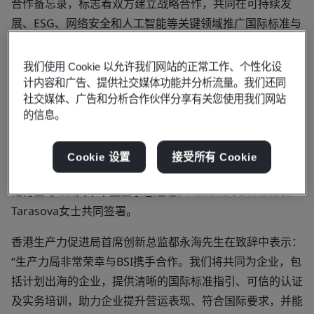
合作备忘录，标志着双方建立战略合作，共同在可持续发
展、ESG、网络安全和人工智能等关键领域推广国际标准与
最佳实践。此次合作不仅旨在将全球认可的标准转化为香港
所应用，同时着重于增强企业的国际化专业能力，特别是有
我们使用 Cookie 以允许我们网站的正常工作、个性化设
意出海的内地企业，协助其深入理解并适应国际规则与实
计内容和广告、提供社交媒体功能并分析流量。我们还同
社交媒体、广告和分析合作伙伴分享有关您使用我们网站
践，从而提升竞争力、实现合规以及驱动可持续增长。
的信息。
此次合作备忘录的签署仪式在香港生产力大楼举行，在生产
力局首席创新总监都永海先生及 BSI 亚太区高级副总裁林劲
Cookie 设置
接受所有 Cookie
先生共同见证下，由生产力局绿色生活与创新部总经理蔡剑
虹博士与 BSI大中华区董事总经理Dr.Tatiana Schmollack-
Tarasova女士共同签署。
香港生产力促进局首席创新总监都永海先生在致辞中表示：
“生产力局非常荣幸与BSI携手合作。我们将共同为企业，包
括计划出海的企业，提供清晰的国际标准指引、可信的认证
及实务培训，助力企业提升营运表现、符合国际要求，并能