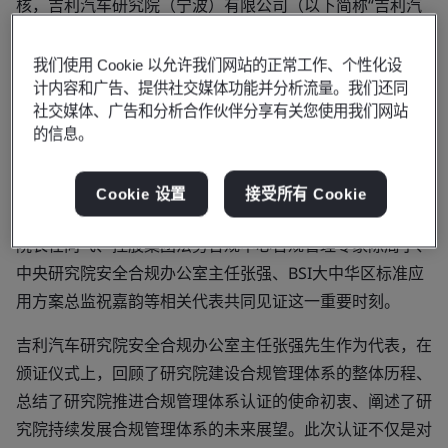
核，吉利汽车研究院（宁波）有限公司（以下简称“吉利汽
车研究院”）获得由BSI颁发的ANAB认可的ISO 37301:2021
合规管理体系认证证书，这标志着吉利汽车研究院在合规管
我们使用 Cookie 以允许我们网站的正常工作、个性化设
理方面已达到国际认可的高标准，象征着公司在合规管理领
计内容和广告、提供社交媒体功能并分析流量。我们还同
社交媒体、广告和分析合作伙伴分享有关您使用我们网站
域迈入了一个全新的发展阶段，彰显了其在合规管理领域的
的信息。
领先理念和卓越实践。
颁证仪式于吉利汽车研究院-杭州湾研发中心举行。出席仪
Cookie 设置
接受所有 Cookie
式的重要嘉宾包括吉利汽车集团研发系统中央研究院常务副
院长任向飞、控股集团法务合规中心合规管理专家陈周宁、
中央研究院安全合规办公室主任张强、BSI大中华区标准应
用方案总监祝嘉韵等相关代表共同见证这一重要时刻。
吉利汽车研究院安全合规办公室主任张强先生作为代表，在
颁证仪式上，回顾了研究院建设合规管理体系的整体历程、
总结了研究院推进合规管理体系认证的使命初衷、阐述了研
究院持续发展合规管理体系的未来展望。此次认证不仅是对