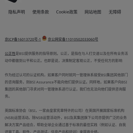
隐私声明
使用条款
Cookie政策
网站地图
无障碍
京ICP备16013720号-1
京公网安备11010502033060号
公正性
是BSI提供服务的指导原则。公正，是指在与人打交道以及在所有业务活
动中都做到公平和公正。也即是说，决策制定客观公正，不受任何方的影响
作为经过认可的认证机构，如果客户同时就同一管理体系接受BSI集团其他部门
的咨询服务，则BSI Assurance不能向他们提供认证。同样地，如果客户向BSI
集团的其他部门寻求对同一管理体系进行认证，我们也无法向他们提供咨询服
务。
英国标准协会（BSI，一家由皇家宪章特许的公司）在英国开展国家标准机构
(NSB)运营活动。除NSB运营活动外，BSI及其集团旗下公司亦提供广泛的业务
解决方案产品组合，帮助全球企业通过基于标准的最佳实践（例如认证、自我
评审工具、软件、产品测试、信息产品和培训）来提高业绩。