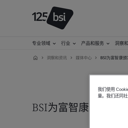
专业领域
行业
产品和服务
洞察
洞察和资讯
媒体中心
BSI为富智康颁
zh-
CN
我们使用 Co
量。我们还同社
BSI为富智康颁发IS