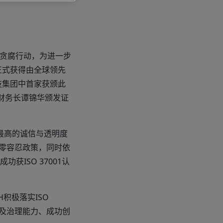
及反贪腐行动，为进一步
年正式获得由全球领先
科技集团中首家获颁此
H财务长谭锦华颁发证
合最高的诚信与透明度
取零容忍政策，同时依
ISO 37001认
积极落实ISO
化及治理能力、成功创