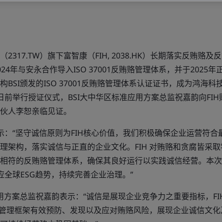
2317.TW）旗下富智康（FIH, 2038.HK）长期落实反贿赂
24年与安永合作导入ISO 37001反贿赂管理体系，并于2025
BSI颁发的ISO 37001反贿赂管理体系认证证书，成为鸿海
H日前举行授证仪式，BSI大中华区标准应用方案总监祝嘉韵向FI
伙人李恕亲临见证。
表示：“坚守诚信原则为FIH核心价值，我们积极确保企业运营符
理架构，落实诚信与正直的企业文化。FIH 对贿赂和贪腐皆采
相符的反贿赂管理体系，确保其良好运行以实践诚信经营。本次成功获
应全球ESG趋势，持续完善企业治理。”
用方案总监祝嘉韵表示：“诚信是展现企业竞争力之重要指标，FIH
化的管理框架有效预防、发现以及应对贿赂风险，展现企业诚信文