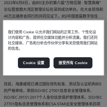
2023年6月8日，由BSI主办的第六届“万物互联 ∙ 智慧高峰”
论坛暨首期大湾区管理论坛在深圳成功举办。在大会现场和
40万云端参会同行的共同见证下，BSI中国首届数字信任
Digital Trust Assurance Award（以下简称“DTAA”）系列
奖项颁奖仪式隆重举行。
我们使用 Cookie 以允许我们网站的正常工作、个性化设
计内容和广告、提供社交媒体功能并分析流量。我们还同
作为一家智能物联领域的高科技企业，海康威视凭借在智能
社交媒体、广告和分析合作伙伴分享有关您使用我们网站
物联网领域的网络信息安全实践和成果，荣获BSI颁发的可
的信息。
信数字工厂——金牌奖，该奖项是BSI中国于今年率先发起
实施的数字可信（DTAA）系列奖项之一，旨在表彰企业对
Cookie 设置
接受所有 Cookie
“信任力”构建的成果。海康威视成为首批获奖者之一，其在
网络安全、隐私信息管理方面再次受到权威机构认可。
目前，海康威视已通过国际领先标准、测试及认证机构BSI
的严格审核，荣获ISO/IEC 27001信息安全管理体系、
ISO/IEC 29151:2017个人身份信息保护管理体系、ISO/IEC
27701隐私信息管理体系和CSA-STAR云安全管理体系四项