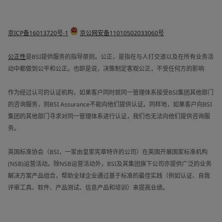
京ICP备16013720号-1
京公网安备11010502033060号
公正性
是BSI提供服务的指导原则。公正，是指在与人打交道以及在所有业务活
动中都做到公平和公正。也即是说，决策制定客观公正，不受任何方的影响
作为经过认可的认证机构，如果客户同时就同一管理体系接受BSI集团其他部门
的咨询服务，则BSI Assurance不能向他们提供认证。同样地，如果客户向BSI
集团的其他部门寻求对同一管理体系进行认证，我们也无法向他们提供咨询服
务。
英国标准协会（BSI，一家由皇家宪章特许的公司）在英国开展国家标准机构
(NSB)运营活动。除NSB运营活动外，BSI及其集团旗下公司亦提供广泛的业务
解决方案产品组合，帮助全球企业通过基于标准的最佳实践（例如认证、自我
评审工具、软件、产品测试、信息产品和培训）来提高业绩。