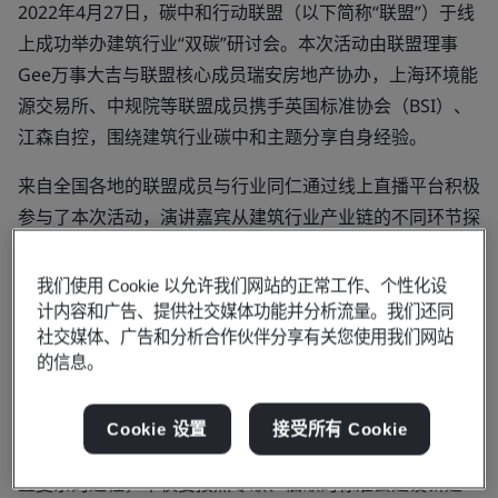
2022年4月27日，碳中和行动联盟（以下简称“联盟”）于线
上成功举办建筑行业“双碳”研讨会。本次活动由联盟理事
Gee万事大吉与联盟核心成员瑞安房地产协办，上海环境能
源交易所、中规院等联盟成员携手英国标准协会（BSI）、
江森自控，围绕建筑行业碳中和主题分享自身经验。
来自全国各地的联盟成员与行业同仁通过线上直播平台积极
参与了本次活动，演讲嘉宾从建筑行业产业链的不同环节探
讨了提效减碳的发展趋势以及创新解决方案，为行业低碳绿
色发展提供助力。
我们使用 Cookie 以允许我们网站的正常工作、个性化设
计内容和广告、提供社交媒体功能并分析流量。我们还同
上海环境能源交易所董事长、联盟主席赖晓明发表开场致
社交媒体、广告和分析合作伙伴分享有关您使用我们网站
辞。他表示建筑行业减排对于我国碳中和目标达成有着举足
的信息。
轻重的意义，同时又与我们每个人的生活息息相关。推动建
筑减排需要建立新的建筑理念，包括规划设计、建设及功能
Cookie 设置
接受所有 Cookie
运营与管理的理念。同时从建筑减排到零碳化是一个长期并
且复杂的过程，不仅要按照零碳、低碳的标准去建设新建