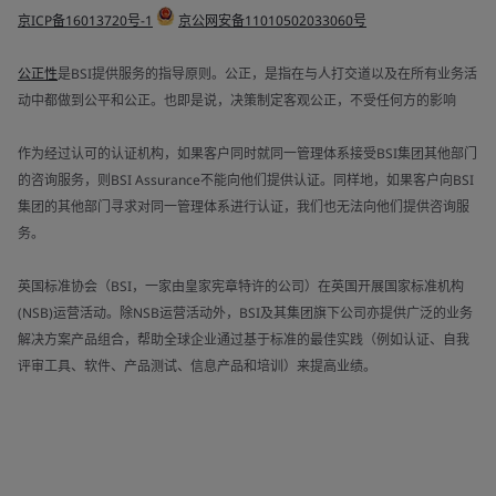
京ICP备16013720号-1
京公网安备11010502033060号
公正性
是BSI提供服务的指导原则。公正，是指在与人打交道以及在所有业务活
动中都做到公平和公正。也即是说，决策制定客观公正，不受任何方的影响
作为经过认可的认证机构，如果客户同时就同一管理体系接受BSI集团其他部门
的咨询服务，则BSI Assurance不能向他们提供认证。同样地，如果客户向BSI
集团的其他部门寻求对同一管理体系进行认证，我们也无法向他们提供咨询服
务。
英国标准协会（BSI，一家由皇家宪章特许的公司）在英国开展国家标准机构
(NSB)运营活动。除NSB运营活动外，BSI及其集团旗下公司亦提供广泛的业务
解决方案产品组合，帮助全球企业通过基于标准的最佳实践（例如认证、自我
评审工具、软件、产品测试、信息产品和培训）来提高业绩。