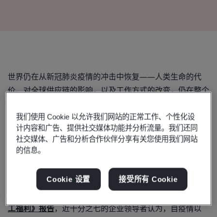
世界仍在从新冠肺炎疫情的冲击中恢复——人类生命的代
价、对全球供应链的影响，以及工作方式的改变，仍在整个
社会中发生。
我们使用 Cookie 以允许我们网站的正常工作、个性化设
但是，在这场动荡中，企业界确实出现了一种“我们同舟共
计内容和广告、提供社交媒体功能并分析流量。我们还同
济”的心态转变。
社交媒体、广告和分析合作伙伴分享有关您使用我们网站
的信息。
这种新的思维方式有助于创造
新的关怀文化
，而且也会吸引
人观察随后给人们、工作和工作场所带来的益处。
Cookie 设置
接受所有 Cookie
根据英国工业联合会(CBI)的
《不断变化的工作世界中的员
工福利》报告
，近十分之七的企业领导者认为，自疫情以