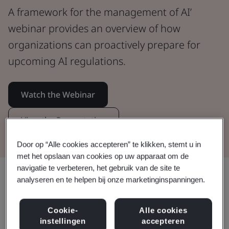
A framework for the management of AI’
webinar provides an overview of how
organizations can proactively prepare for
upcoming AI regulations.
Watch the Webinar
View the Presentation
Door op “Alle cookies accepteren” te klikken, stemt u in
met het opslaan van cookies op uw apparaat om de
navigatie te verbeteren, het gebruik van de site te
Delen:
analyseren en te helpen bij onze marketinginspanningen.
Cookie-
Alle cookies
Practical explanations of how you
instellingen
accepteren