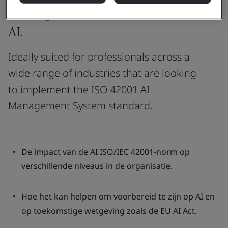
can align with the advancement of
AI.
Ideally suited for professionals across a
wide range of industries that are looking
to implement the ISO 42001 AI
Management System standard.
De impact van de AI ISO/IEC 42001-norm op
verschillende niveaus in de organisatie.
Hoe het kan helpen om voorbereid te zijn op AI en
op toekomstige wetgeving zoals de EU AI Act.