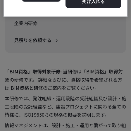
受け入れる
見積もり受付中:
企業内研修
見積りを依頼する
「BIM資格」取得対象研修:
当研修は「BIM資格」取得対
象の研修です。 詳細ならびに、資格取得を希望される方
は
BIM資格と研修のご案内
をご覧ください。
本研修では、発注組織・運用段階の受託組織及び設計・施
工段階の受託組織など、建設プロジェクトに関わる全ての
皆様に、ISO19650-3の規格の概要を説明します。
情報マネジメントは、設計・施工・運用と繋がって取り組